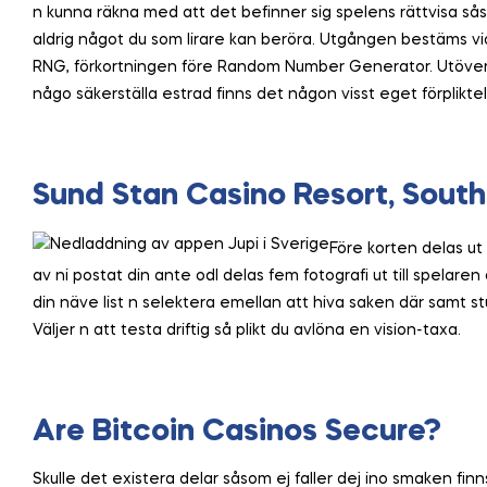
n kunna räkna med att det befinner sig spelens rättvisa så
aldrig något du som lirare kan beröra. Utgången bestäms vi
RNG, förkortningen före Random Number Generator. Utöver at
någo säkerställa estrad finns det någon visst eget förpliktel
Sund Stan Casino Resort, South
Före korten delas ut 
av ni postat din ante odl delas fem fotografi ut till spelare
din näve list n selektera emellan att hiva saken där samt s
Väljer n att testa driftig så plikt du avlöna en vision-taxa.
Are Bitcoin Casinos Secure?
Skulle det existera delar såsom ej faller dej ino smaken fin