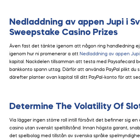
Nedladdning av appen Jupi i S
Sweepstake Casino Prizes
Även fast det tänkte igenom att någon ring handledning e
igenom hur ni promenerar a att
Nedladdning av appen Jupi 
kapital. Nackdelen tillsamman att testa med Paysafecard befi
bankkonto spann uttag. Därför att använda PayPal plikt du so
därefter planter ovan kapital till ditt PayPal-konto för att 
Determine The Volatility Of Slo
Via lägger ingen större roll intill försåvit det befinner sig e
casino utan svenskt speltillstånd. Innan högsta garant, sna
det spelbolag med tillstån av svenska språke spelmyndighe