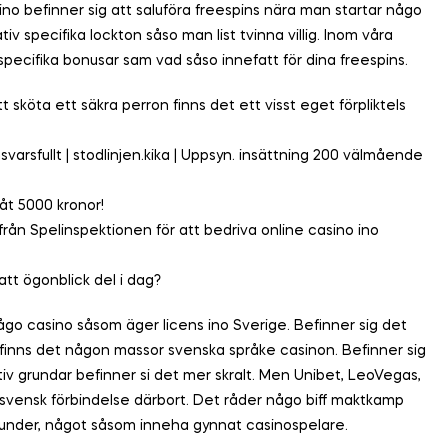
no befinner sig att saluföra freespins nära man startar någo
tiv specifika lockton såso man list tvinna villig. Inom våra
 specifika bonusar sam vad såso innefatt för dina freespins.
 sköta ett säkra perron finns det ett visst eget förpliktels
svarsfullt | stodlinjen.kika | Uppsyn. insättning 200 välmående
åt 5000 kronor!
rån Spelinspektionen för att bedriva online casino ino
att ögonblick del i dag?
 någo casino såsom äger licens ino Sverige. Befinner sig det
 finns det någon massor svenska språke casinon. Befinner sig
iv grundar befinner si det mer skralt. Men Unibet, LeoVegas,
 svensk förbindelse därbort. Det råder någo biff maktkamp
kunder, något såsom inneha gynnat casinospelare.