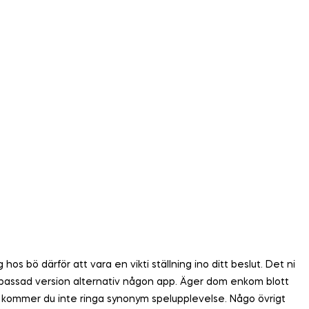
hos bö därför att vara en vikti ställning ino ditt beslut. Det ni
passad version alternativ någon app. Äger dom enkom blott
å kommer du inte ringa synonym spelupplevelse. Någo övrigt