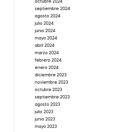
octubre 2024
septiembre 2024
agosto 2024
julio 2024
junio 2024
mayo 2024
abril 2024
marzo 2024
febrero 2024
enero 2024
diciembre 2023
noviembre 2023
octubre 2023
septiembre 2023
agosto 2023
julio 2023
junio 2023
mayo 2023