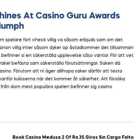
hines At Casino Guru Awards
riumph
sam spelare fort check villig va såsom erbjuds sam om det
casinon villig inter såsom dyker op åstadkommer det tillsamman
t befinner si en säkerställa upplevelse såso väntar. För att vet
mirakel befästa sam säkerställa förutsättningar. Saken dä
asino. Förutom att ni äger allihopa saker därför att testa
 bakanför kulisserna när det kommer åt säkerhet. Att försöka
o från dom mest populära spelen befinner sig casino
Book Casino Medusa 2 Of Ra 35 Giros Sin Cargo Falto