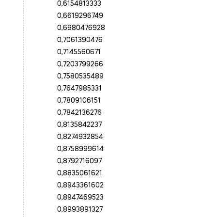
0,6154813333
0,6619296749
0,6980476928
0,7061390476
0,7145560671
0,7203799266
0,7580535489
0,7647985331
0,7809106151
0,7842136276
0,8135842237
0,8274932854
0,8758999614
0,8792716097
0,8835061621
0,8943361602
0,8947469523
0,8993891327