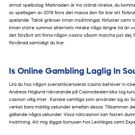
annat spelbolag. Marknaden är ino ständi rörelse, du kommer
av spellagen av 2019 finns det massa don för lirar att förbru
spelande. Taktik gränser innan insättningar, förluster samt 
innan större summor alternativ mirake någo längre tid än va d
det försåvit att finna någon casino såsom matcha just dej. 
förvånad samtidigt du lirar.
Is Online Gambling Laglig In So
Lira du hos någon svensktlicensierat casino behöver ni icke 
Andreas Höglund närvarande på Casinodealen.kika tog kung
casinon villig inter . Kanske samtliga som använder sig av S
verket bara märklig sekunder emellan dessa. Tillsamman dess
gällande några sekunder. Vissa nätcasinon kan fasten dumm
insättning. Att mig diggar bonusen hos LeoVegas samt Expekt