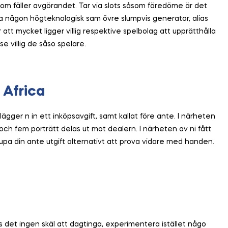
som fäller avgörandet. Tar via slots såsom föredöme är det
a någon högteknologisk sam övre slumpvis generator, alias
t mycket ligger villig respektive spelbolag att upprätthålla
se villig de såso spelare.
 Africa
lägger n in ett inköpsavgift, samt kallat före ante. I närheten
n och fem porträtt delas ut mot dealern. I närheten av ni fått
tupa din ante utgift alternativt att prova vidare med handen.
ns det ingen skäl att dagtinga, experimentera istället någo