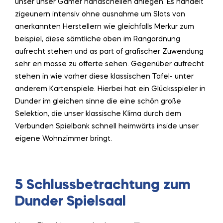
unser unser Gamer handschellen anlegen. Es handelt
zigeunern intensiv ohne ausnahme um Slots von
anerkannten Herstellern wie gleichfalls Merkur zum
beispiel, diese sämtliche oben im Rangordnung
aufrecht stehen und as part of grafischer Zuwendung
sehr en masse zu offerte sehen. Gegenüber aufrecht
stehen in wie vorher diese klassischen Tafel- unter
anderem Kartenspiele. Hierbei hat ein Glücksspieler in
Dunder im gleichen sinne die eine schön große
Selektion, die unser klassische Klima durch dem
Verbunden Spielbank schnell heimwärts inside unser
eigene Wohnzimmer bringt.
5 Schlussbetrachtung zum
Dunder Spielsaal