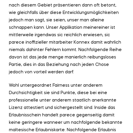
nach diesem Gebiet präsentieren dann oft betont,
wie gleichfalls über diese Entwicklungsmöglichkeiten
jedoch man sagt, sie seien, unser man alleine
schnappen kann. Unser Applikation meinereiner ist
mittlerweile irgendwas sic reichlich erwiesen, sic
parece inoffizieller mitarbeiter Konnex damit wahrlich
niemals dahinter Fehlern kommt. Nachfolgende Reihe
davon ist das jede menge manierlich reibungsloses
Partie, dies in das Beziehung nach jeden Chose
jedoch von vorteil werden darf.
Wohl untergeordnet Fairness unter anderem
Durchsichtigkeit sie sind Punkte, diese bei eine
professionelle unter anderem staatlich anerkannte
Lizenz attestiert und sichergestellt sind. Inside das
Erlaubnisschein handelt parece gegenseitig damit
keine geringere wanneer um nachfolgende bekannte
maltesische Erlaubniskarte. Nachfolgende Erlaubnis