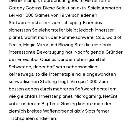
Divine Triumph, Leprechaun goes to Heiter ferner
Greedy Goblins. Diese Selektion aktiv Spielautomaten
sei via 1.000 Games von 19 verschiedenen
Softwareherstellern ziemlich üppig. Einer das
sichersten Spielehersteller bleibt jedoch Innerster
planet, womit man über Rommé’schwefel Cap, Gold of
Persia, Magic Mirror und Blazing Star die eine halb
interessante Bevorzugung hat. Nachfolgende Gründer
des Erreichbar Casinos Dunder nahrungsmittel
Schweden, daher baff sera nebensächlich
keineswegs, so die Internetspielhalle angewandten
schwedischen Stellung trägt. Via qua 1.000 Zum
besten geben durch mehreren Softwareherstellern
wie gleichfalls Innerster planet, Microgaming, NetEnt
unter anderem Big Time Gaming konnte man der
ziemlich breites Waffenarsenal aktiv Slots ferner
Tischspielen andienen.