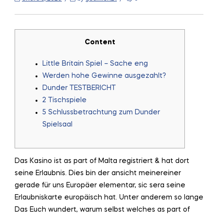
Content
Little Britain Spiel – Sache eng
Werden hohe Gewinne ausgezahlt?
Dunder TESTBERICHT
2 Tischspiele
5 Schlussbetrachtung zum Dunder
Spielsaal
Das Kasino ist as part of Malta registriert & hat dort
seine Erlaubnis. Dies bin der ansicht meinereiner
gerade für uns Europäer elementar, sic sera seine
Erlaubniskarte europäisch hat. Unter anderem so lange
Das Euch wundert, warum selbst welches as part of