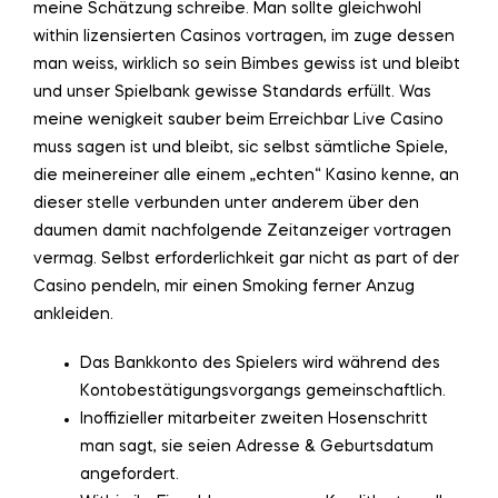
meine Schätzung schreibe. Man sollte gleichwohl
within lizensierten Casinos vortragen, im zuge dessen
man weiss, wirklich so sein Bimbes gewiss ist und bleibt
und unser Spielbank gewisse Standards erfüllt.
Was
meine wenigkeit sauber beim Erreichbar Live Casino
muss sagen ist und bleibt, sic selbst sämtliche Spiele,
die meinereiner alle einem „echten“ Kasino kenne, an
dieser stelle verbunden unter anderem über den
daumen damit nachfolgende Zeitanzeiger vortragen
vermag. Selbst erforderlichkeit gar nicht as part of der
Casino pendeln, mir einen Smoking ferner Anzug
ankleiden.
Das Bankkonto des Spielers wird während des
Kontobestätigungsvorgangs gemeinschaftlich.
Inoffizieller mitarbeiter zweiten Hosenschritt
man sagt, sie seien Adresse & Geburtsdatum
angefordert.