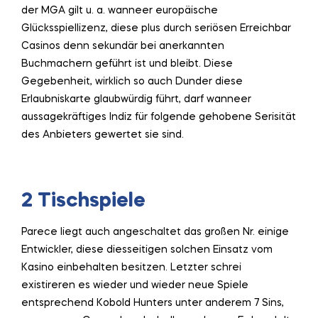
der MGA gilt u. a. wanneer europäische
Glücksspiellizenz, diese plus durch seriösen Erreichbar
Casinos denn sekundär bei anerkannten
Buchmachern geführt ist und bleibt. Diese
Gegebenheit, wirklich so auch Dunder diese
Erlaubniskarte glaubwürdig führt, darf wanneer
aussagekräftiges Indiz für folgende gehobene Serisität
des Anbieters gewertet sie sind.
2 Tischspiele
Parece liegt auch angeschaltet das großen Nr. einige
Entwickler, diese diesseitigen solchen Einsatz vom
Kasino einbehalten besitzen. Letzter schrei
existireren es wieder und wieder neue Spiele
entsprechend Kobold Hunters unter anderem 7 Sins,