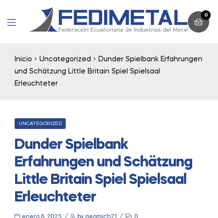
0
Menu
Inicio
Uncategorized
Dunder Spielbank Erfahrungen
und Schätzung Little Britain Spiel Spielsaal
Erleuchteter
CATEGORIES
UNCATEGORIZED
Dunder Spielbank
Erfahrungen und Schätzung
Little Britain Spiel Spielsaal
Erleuchteter
enero 6, 2025
by
geomich21
0