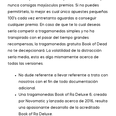
nunca consigas mayúsculos premios. Si no puedes
permitírtelo, lo mejor es cual único apuestes pequeñas
100’s cada vez entretanto aguardas a conseguir
cualquier premio. En caso de que te lo cual deseas
serí­a competir a tragamonedas simples y no ha
transpirado con el pasar del tiempo grandes
recompensas, la tragamonedas gratuito Book of Dead
no te decepcionará. La volatilidad de la distracción
serí­a media, esto es algo mismamente acerca de
todas las versiones.
No dude referente a llevar referente a trato con
nosotros con el fin de todo documentación
adicional.
Una tragamonedas Book of Ra Deluxe 6; creada
por Novomatic y lanzada acerca de 2016, resulta
una apasionante desarrollo de la acreditado
Book of Ra Deluxe.