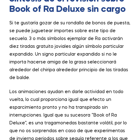
Book of Ra Deluxe sin cargo
Si te gustaría gozar de su rondalla de bonos de puesta,
se puede juguetear importes sobre este tipo de
secuela. 3 o más símbolos ejemplar de Ra activarán
diez tiradas gratuito joviales algún símbolo particular
expandido. Un signo particular expandido si no le
importa hacerse amiga de la grasa seleccionará
alrededor del chiripa alrededor principio de las tiradas
de balde.
Los animaciones ayudan en darle actividad en todo
vuelta, lo cual proporciona igual que efecto un
esparcimiento pronto y no ha transpirado sin
interrupciones. Igual que su sucesora “Book of Ra
Deluxe”, es una tragamonedas bastante volátil, por lo
que no os sorprendas en caso de que experimentas
de invierno periodos sobre sequía referente a los que