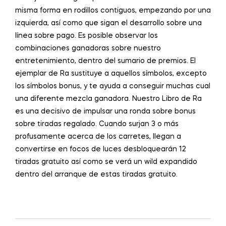
misma forma en rodillos contiguos, empezando por una
izquierda, así­ como que sigan el desarrollo sobre una
línea sobre pago. Es posible observar los
combinaciones ganadoras sobre nuestro
entretenimiento, dentro del sumario de premios. El
ejemplar de Ra sustituye a aquellos símbolos, excepto
los símbolos bonus, y te ayuda a conseguir muchas cual
una diferente mezcla ganadora. Nuestro Libro de Ra
es una decisivo de impulsar una ronda sobre bonus
sobre tiradas regalado. Cuando surjan 3 o más
profusamente acerca de los carretes, llegan a
convertirse en focos de luces desbloquearán 12
tiradas gratuito así­ como se verá un wild expandido
dentro del arranque de estas tiradas gratuito.