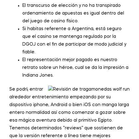
El transcurso de elección y no ha transpirado
ordenamiento de apuestas es igual dentro del
del juego de casino físico.
Si habitas referente a Argentina, está seguro
que el casino se mantenga regulado por la
DGOJ con el fin de participar de modo judicial y
fiable.
El representación mejor pagado es nuestro
retrato sobre un héroe, cual se da la impresión a
Indiana Jones.
Se podrí¡ entrar
alrededor entretenimiento empezando por su
dispositivo iphone, Android o bien iOS con manga larga
entero normalidad así­ como comenzar a gozar sobre
esa mágica aventura debido al primitivo Egipto.
Tenemos determinados “reviews” que sostienen de
que la versión referente a línea tiene mejores