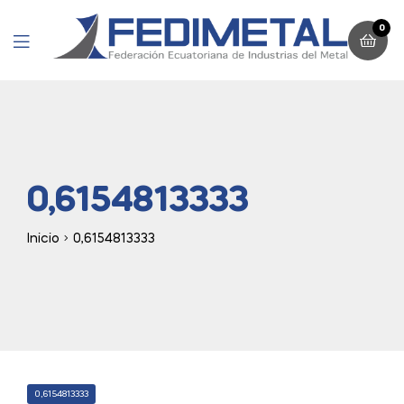
0
Menu
0,6154813333
Inicio
0,6154813333
CATEGORIES
0,6154813333