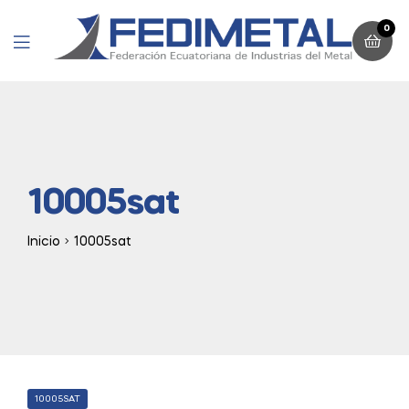
0
Menu
10005sat
Inicio
10005sat
CATEGORIES
10005SAT