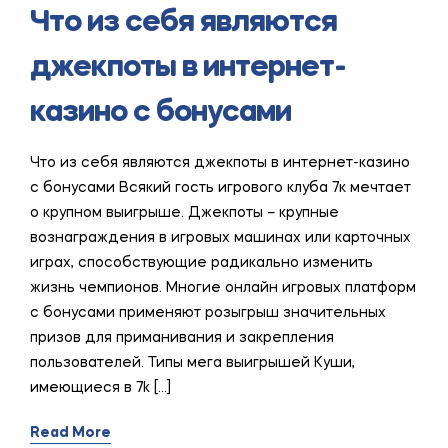
Что из себя являются
джекпоты в интернет-
казино с бонусами
Что из себя являются джекпоты в интернет-казино
с бонусами Всякий гость игрового клуба 7к мечтает
о крупном выигрыше. Джекпоты – крупные
вознаграждения в игровых машинах или карточных
играх, способствующие радикально изменить
жизнь чемпионов. Многие онлайн игровых платформ
с бонусами применяют розыгрыш значительных
призов для приманивания и закрепления
пользователей. Типы мега выигрышей Куши,
имеющиеся в 7k […]
Read More