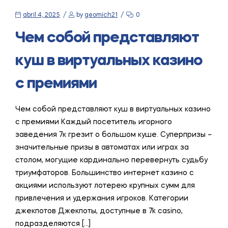
abril 4, 2025
by
geomich21
0
Чем собой представляют
куш в виртуальных казино
с премиями
Чем собой представляют куш в виртуальных казино
с премиями Каждый посетитель игорного
заведения 7к грезит о большом куше. Суперпризы –
значительные призы в автоматах или играх за
столом, могущие кардинально перевернуть судьбу
триумфаторов. Большинство интернет казино с
акциями используют лотерею крупных сумм для
привлечения и удержания игроков. Категории
джекпотов Джекпоты, доступные в 7k casino,
подразделяются […]