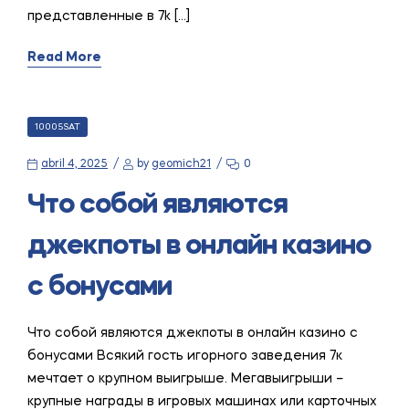
представленные в 7k […]
Read More
CATEGORIES
10005SAT
abril 4, 2025
by
geomich21
0
Что собой являются
джекпоты в онлайн казино
с бонусами
Что собой являются джекпоты в онлайн казино с
бонусами Всякий гость игорного заведения 7к
мечтает о крупном выигрыше. Мегавыигрыши –
крупные награды в игровых машинах или карточных