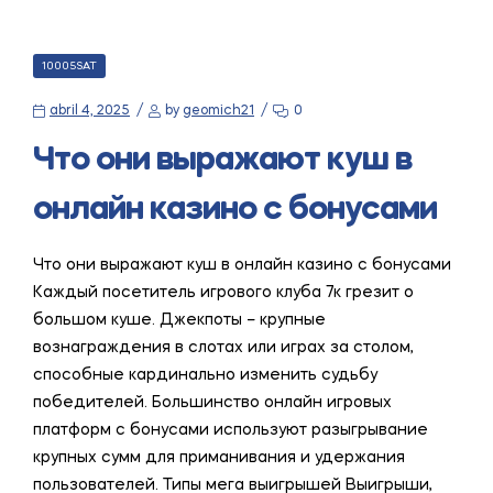
CATEGORIES
10005SAT
abril 4, 2025
by
geomich21
0
Что они выражают куш в
онлайн казино с бонусами
Что они выражают куш в онлайн казино с бонусами
Каждый посетитель игрового клуба 7к грезит о
большом куше. Джекпоты – крупные
вознаграждения в слотах или играх за столом,
способные кардинально изменить судьбу
победителей. Большинство онлайн игровых
платформ с бонусами используют разыгрывание
крупных сумм для приманивания и удержания
пользователей. Типы мега выигрышей Выигрыши,