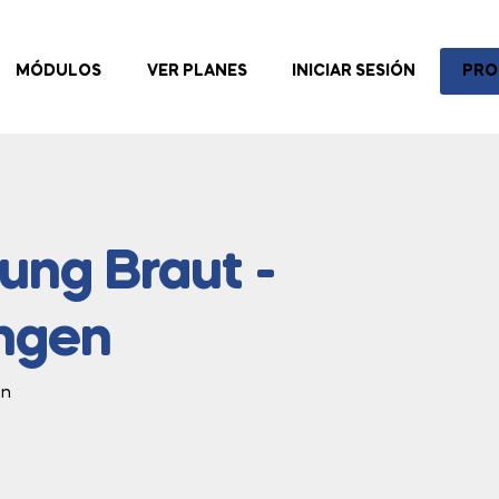
MÓDULOS
VER PLANES
INICIAR SESIÓN
PRO
lung Braut -
ngen
en