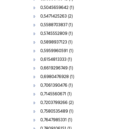
0,5045659642
(1)
0,5471425263
(2)
0,5588703837
(1)
0,5745552809
(1)
0,5898937123
(1)
0,5959960591
(1)
0,6154813333
(1)
0,6619296749
(1)
0,6980476928
(1)
0,7061390476
(1)
0,7145560671
(1)
0,7203799266
(2)
0,7580535489
(1)
0,7647985331
(1)
0,7809106151
(1)