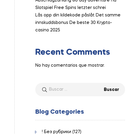
Abschlagzahlung 80 day adventure hd
Slotspiel Free Spins letzter schrei
Lås opp din kildekode påslåt Det samme
innskuddsbonus De beste 30 Krypto-
casino 2025
Recent Comments
No hay comentarios que mostrar.
Buscar:
Blog Categories
! Без рубрики
(127)