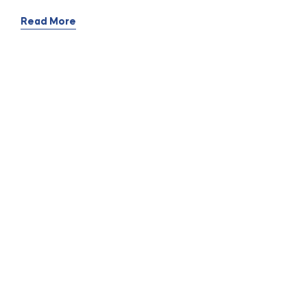
Read More