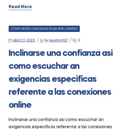
Read More
CATEGORIES
CГІMO PEDIR UNA NOVIA RUSA POR CORREO
abril 21, 2025
by
geomich21
0
Inclinarse una confianza asi
como escuchar an
exigencias especificas
referente a las conexiones
online
Inclinarse una confianza asi como escuchar an
exigencias especificas referente a las conexiones