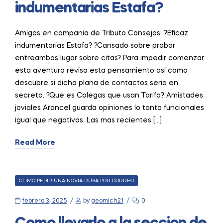
indumentarias Estafa?
Amigos en compania de Tributo Consejos: ?Eficaz
indumentarias Estafa? ?Cansado sobre probar
entreambos lugar sobre citas? Para impedir comenzar
esta aventura revisa esta pensamiento asi como
descubre si dicha plana de contactos seria en
secreto. ?Que es Colegas que usan Tarifa? Amistades
joviales Arancel guarda opiniones lo tanto funcionales
igual que negativas. Las mas recientes […]
Read More
CATEGORIES
CГІMO PEDIR UNA NOVIA RUSA POR CORREO
febrero 3, 2025
by
geomich21
0