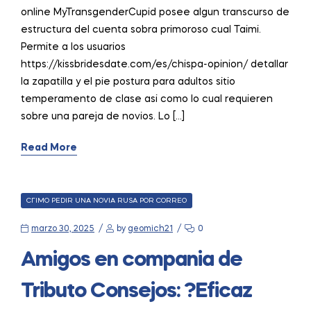
online MyTransgenderCupid posee algun transcurso de
estructura del cuenta sobra primoroso cual Taimi.
Permite a los usuarios
https://kissbridesdate.com/es/chispa-opinion/ detallar
la zapatilla y el pie postura para adultos sitio
temperamento de clase asi como lo cual requieren
sobre una pareja de novios. Lo […]
Read More
CATEGORIES
CГІMO PEDIR UNA NOVIA RUSA POR CORREO
marzo 30, 2025
by
geomich21
0
Amigos en compania de
Tributo Consejos: ?Eficaz