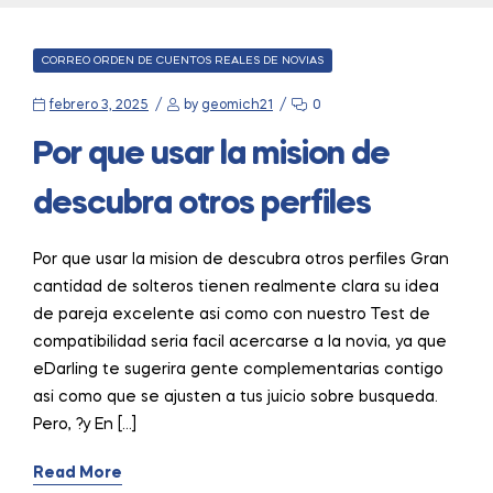
CATEGORIES
CORREO ORDEN DE CUENTOS REALES DE NOVIAS
febrero 3, 2025
by
geomich21
0
Por que usar la mision de
descubra otros perfiles
Por que usar la mision de descubra otros perfiles Gran
cantidad de solteros tienen realmente clara su idea
de pareja excelente asi como con nuestro Test de
compatibilidad seria facil acercarse a la novia, ya que
eDarling te sugerira gente complementarias contigo
asi como que se ajusten a tus juicio sobre busqueda.
Pero, ?y En […]
Read More