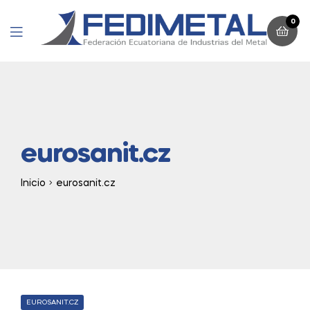
0
Menu
eurosanit.cz
Inicio
eurosanit.cz
CATEGORIES
EUROSANIT.CZ