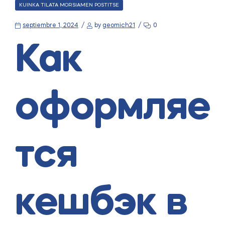
CATEGORIES
KUINKA TILATA MORSIAMEN POSTITSE
septiembre 1, 2024
by
geomich21
0
Как
оформляе
тся
кешбэк в