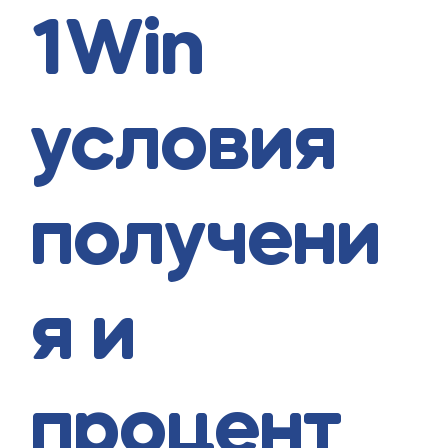
1Win
условия
получени
я и
процент