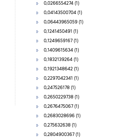
0,0266554274
(1)
0,04143500704
(1)
0,06443965059
(1)
0,1241450491
(1)
0,1249659167
(1)
0,1409615634
(1)
0,1832139264
(1)
0,1921348642
(1)
0,2297042341
(1)
0,247526178
(1)
0,2650229738
(1)
0,2676475067
(1)
0,2683028696
(1)
0,275632638
(1)
0,2804900367
(1)