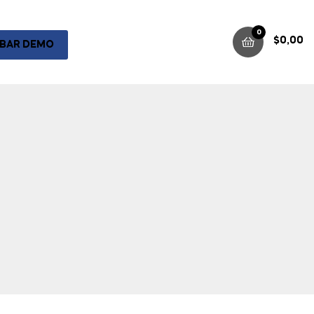
0
$
0,00
BAR DEMO