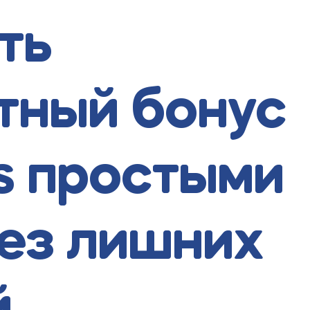
ть
тный бонус
s простыми
без лишних