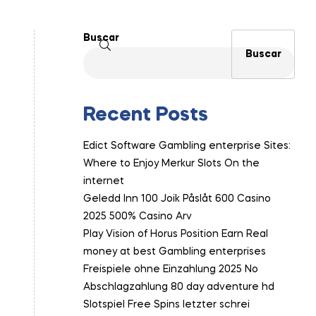
Buscar
Buscar
Recent Posts
Edict Software Gambling enterprise Sites:
Where to Enjoy Merkur Slots On the
internet
Geledd Inn 100 Joik Påslåt 600 Casino
2025 500% Casino Arv
Play Vision of Horus Position Earn Real
money at best Gambling enterprises
Freispiele ohne Einzahlung 2025 No
Abschlagzahlung 80 day adventure hd
Slotspiel Free Spins letzter schrei