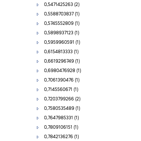
0,5471425263
(2)
0,5588703837
(1)
0,5745552809
(1)
0,5898937123
(1)
0,5959960591
(1)
0,6154813333
(1)
0,6619296749
(1)
0,6980476928
(1)
0,7061390476
(1)
0,7145560671
(1)
0,7203799266
(2)
0,7580535489
(1)
0,7647985331
(1)
0,7809106151
(1)
0,7842136276
(1)