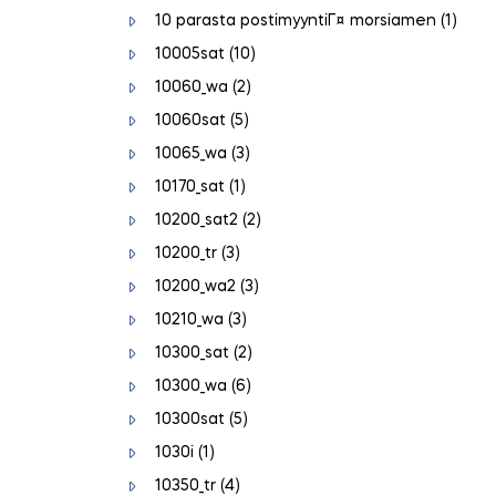
10 parasta postimyyntiГ¤ morsiamen
(1)
10005sat
(10)
10060_wa
(2)
10060sat
(5)
10065_wa
(3)
10170_sat
(1)
10200_sat2
(2)
10200_tr
(3)
10200_wa2
(3)
10210_wa
(3)
10300_sat
(2)
10300_wa
(6)
10300sat
(5)
1030i
(1)
10350_tr
(4)