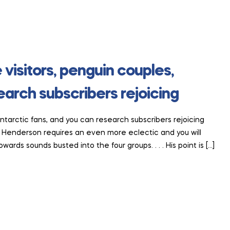
 visitors, penguin couples,
earch subscribers rejoicing
 Antarctic fans, and you can research subscribers rejoicing
r Henderson requires an even more eclectic and you will
rds sounds busted into the four groups. . . . His point is […]