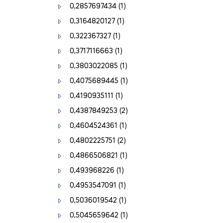
0,2857697434
(1)
0,3164820127
(1)
0,322367327
(1)
0,3717116663
(1)
0,3803022085
(1)
0,4075689445
(1)
0,4190935111
(1)
0,4387849253
(2)
0,4604524361
(1)
0,4802225751
(2)
0,4866506821
(1)
0,493968226
(1)
0,4953547091
(1)
0,5036019542
(1)
0,5045659642
(1)