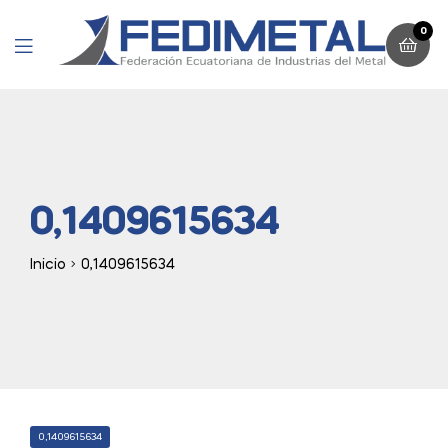
0
Menu
0,1409615634
Inicio
0,1409615634
CATEGORIES
0,1409615634