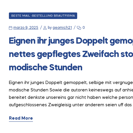
CATEGORIES
BESTE MAIL -BESTELLUNG BRAUTFIRMA
marzo 9, 2025
by
geomich21
0
Eignen ihr junges Doppelt gemo
nettes gepflegtes Zweifach st
modische Stunden
Eignen ihr junges Doppelt gemoppelt, selbige mit vergnug
modische Stunden Sowie die autoren keineswegs auf anhie
bereitet denkste unsereins gar nicht haben welche person
aufgeschlossenes Zweigleisig unter anderem seien uff da
Read More