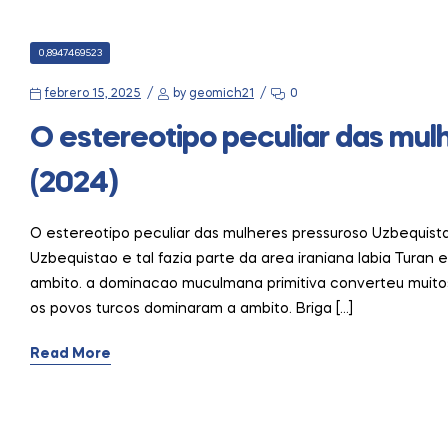
CATEGORIES
0,8947469523
febrero 15, 2025
by
geomich21
0
O estereotipo peculiar das mul
(2024)
O estereotipo peculiar das mulheres pressuroso Uzbequist
Uzbequistao e tal fazia parte da area iraniana labia Turan 
ambito. a dominacao muculmana primitiva converteu muitos
os povos turcos dominaram a ambito. Briga […]
Read More