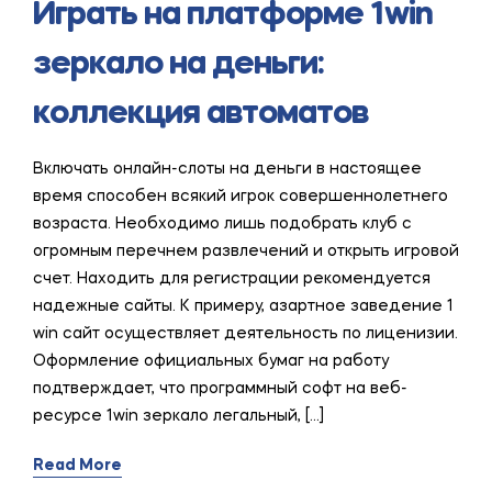
Играть на платформе 1win
зеркало на деньги:
коллекция автоматов
Включать онлайн-слоты на деньги в настоящее
время способен всякий игрок совершеннолетнего
возраста. Необходимо лишь подобрать клуб с
огромным перечнем развлечений и открыть игровой
счет. Находить для регистрации рекомендуется
надежные сайты. К примеру, азартное заведение 1
win сайт осуществляет деятельность по лиценизии.
Оформление официальных бумаг на работу
подтверждает, что программный софт на веб-
ресурсе 1win зеркало легальный, […]
Read More