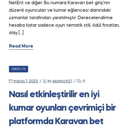
NetEnt ve diğer. Bu numara Karavan bet giriş‘nın
düzenli oyuncuları ve kumar eğlencesi alanındaki
uzmanlar tarafından yaratılmıştır. Derecelendirme
hesaba katar sadece oyun tematik stili, ödül fırsatları,
olay […]
Read More
CATEGORIES
10800_TR
marzo 7, 2025
by
geomich21
0
Nasıl etkinleştirilir en iyi
kumar oyunları çevrimiçi bir
platformda Karavan bet