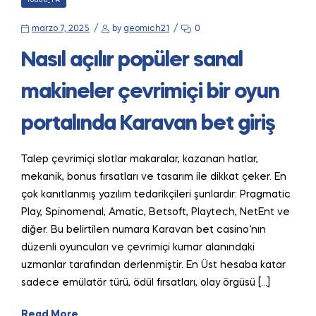
10800_TR
marzo 7, 2025
by
geomich21
0
Nasıl açılır popüler sanal
makineler çevrimiçi bir oyun
portalında Karavan bet giriş
Talep çevrimiçi slotlar makaralar, kazanan hatlar,
mekanik, bonus fırsatları ve tasarım ile dikkat çeker. En
çok kanıtlanmış yazılım tedarikçileri şunlardır: Pragmatic
Play, Spinomenal, Amatic, Betsoft, Playtech, NetEnt ve
diğer. Bu belirtilen numara Karavan bet casino‘nın
düzenli oyuncuları ve çevrimiçi kumar alanındaki
uzmanlar tarafından derlenmiştir. En Üst hesaba katar
sadece emülatör türü, ödül fırsatları, olay örgüsü […]
Read More