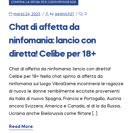
CATEGORIES
COMPRA LA SPOSA PER CORRISPONDENZA
marzo 24, 2025
by
geomich21
0
Chat di affetta da
ninfomania: lancio con
diretta! Celibe per 18+
Chat di affetta da ninfomania: lancio con diretta!
Celibe per 18+ Nella chat spinto di affetta da
ninfomania sul luogo VibraGame incontrerai le ragazze
di nuovo le donne terribilmente eccitate provenienti
da Italia di nuovo Spagna, Francia e Portogallo, Austria
ancora Svizzera, America e Canada, al di la da Russia,
Ucraina anche Bielorussia come flirtare […]
Read More