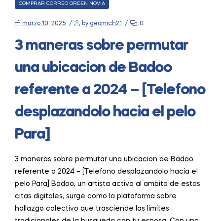
CATEGORIES
COMPRAR CORREO ORDEN NOVIA
marzo 10, 2025
by
geomich21
0
3 maneras sobre permutar
una ubicacion de Badoo
referente a 2024 – [Telefono
desplazandolo hacia el pelo
Para]
3 maneras sobre permutar una ubicacion de Badoo
referente a 2024 – [Telefono desplazandolo hacia el
pelo Para] Badoo, un artista activo al ambito de estas
citas digitales, surge como la plataforma sobre
hallazgo colectivo que trasciende las limites
tradicionales de la busqueda con tu esposa. Con una